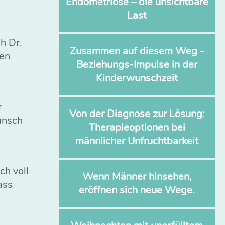
Endometriose – die unsichtbare
Last
h Dr.
Zusammen auf diesem Weg -
nen
Beziehungs-Impulse in der
Kinderwunschzeit
r
Von der Diagnose zur Lösung:
unsch
Therapieoptionen bei
männlicher Unfruchtbarkeit
ch voll
Wenn Männer hinsehen,
ass
eröffnen sich neue Wege.