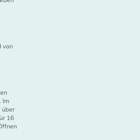
jeden
d von
ten
. Im
 über
ür 16
Öffnen