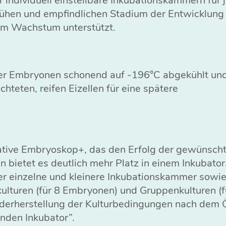
er individuell einstellbare Inkubationskammern für 
rühen und empfindlichen Stadium der Entwicklung
nem Wachstum unterstützt.
oder Embryonen schonend auf -196°C abgekühlt un
teten, reifen Eizellen für eine spätere
vative Embryoskop+, das den Erfolg der gewünsch
 bietet es deutlich mehr Platz in einem Inkubator
er einzelne und kleinere Inkubationskammer sowie
kulturen (für 8 Embryonen) und Gruppenkulturen (f
ederherstellung der Kulturbedingungen nach dem 
lnden Inkubator”.