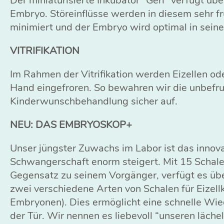
Der miniaturisierte Inkubator “Geri” verfügt üb
Embryo. Störeinflüsse werden in diesem sehr f
minimiert und der Embryo wird optimal in sei
VITRIFIKATION
Im Rahmen der Vitrifikation werden Eizellen 
Hand eingefroren. So bewahren wir die unbefruch
Kinderwunschbehandlung sicher auf.
NEU: DAS EMBRYOSKOP+
Unser jüngster Zuwachs im Labor ist das inno
Schwangerschaft enorm steigert. Mit 15 Schalen
Gegensatz zu seinem Vorgänger, verfügt es üb
zwei verschiedene Arten von Schalen für Eizell
Embryonen). Dies ermöglicht eine schnelle Wi
der Tür. Wir nennen es liebevoll “unseren läche