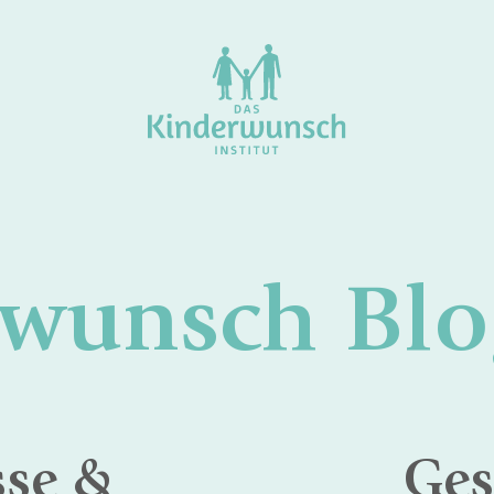
rwunsch Blo
sse &
Ges