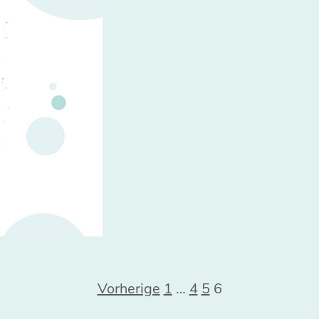
ng
Vorherige
1
…
4
5
6