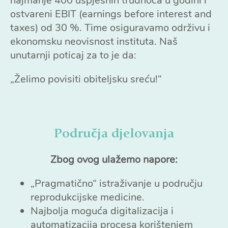
najmanje 400 uspješnih trudnoća u godini i
ostvareni EBIT (earnings before interest and
taxes) od 30 %. Time osiguravamo održivu i
ekonomsku neovisnost instituta. Naš
unutarnji poticaj za to je da:
„Želimo povisiti obiteljsku sreću!“
Područja djelovanja
Zbog ovog ulažemo napore:
„Pragmatično“ istraživanje u području
reprodukcijske medicine.
Najbolja moguća digitalizacija i
automatizacija procesa korištenjem