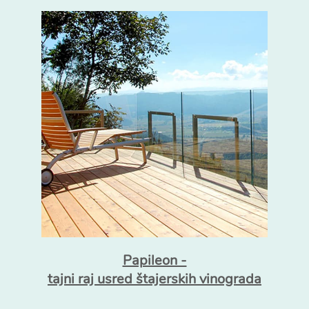
Papileon -
tajni raj usred štajerskih vinograda